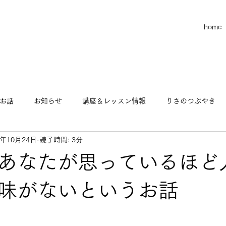
home
お話
お知らせ
講座＆レッスン情報
りさのつぶやき
1年10月24日
読了時間: 3分
お金のお話
りさのヨガ物語
この世の不思議なお話
あなたが思っているほど
マインド
ビジネス
味がないというお話