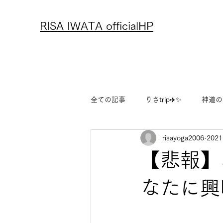
RISA IWATA officialHP
全ての記事
りさtrip✈️✨
神道の
risayoga2006
202
アーユルヴェーダ
レシピ
【悲報】
りさのフリーランス物語
りさ
なたに興