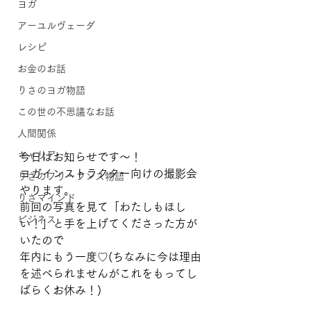
ヨガ
アーユルヴェーダ
レシピ
お金のお話
りさのヨガ物語
この世の不思議なお話
人間関係
キャリア
今日はお知らせです〜！
ヨガインストラクター向けの撮影会
りさのフリーランス物語
やります。
りさマインド
前回の写真を見て「わたしもほし
ビジネス
い！」と手を上げてくださった方が
いたので
年内にもう一度♡(ちなみに今は理由
を述べられませんがこれをもってし
ばらくお休み！)