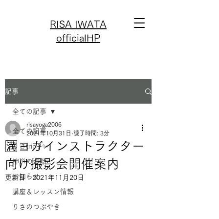
RISA IWATA
officialHP
記事
全ての記事
risayoga2006
全ての記事
2021年10月31日
読了時間: 3分
🈵ヨガインストラクター
りさtrip✈️✨
向け撮影会開催案内
神道のお話
お知らせ
更新日：
2021年11月20日
講座＆レッスン情報
りさのつぶやき