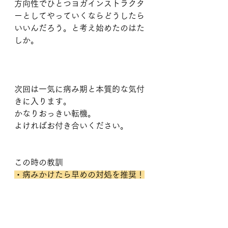
方向性でひとつヨガインストラクタ
ーとしてやっていくならどうしたら
いいんだろう。と考え始めたのはた
しか。
次回は一気に病み期と本質的な気付
きに入ります。
かなりおっきい転機。
よければお付き合いください。
この時の教訓
・病みかけたら早めの対処を推奨！
一度精神科へかかるぐらいはその後
の回復も時間かかります。（わたし
は丸２年）
・心配されて泣かれるよりも、笑わ