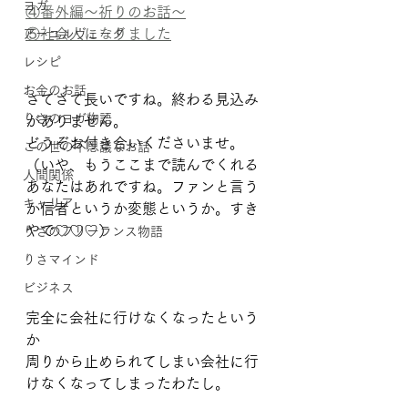
ヨガ
④番外編〜祈りのお話〜
⑤社会人になりました
アーユルヴェーダ
レシピ
お金のお話
さてさて長いですね。終わる見込み
りさのヨガ物語
がありません。
どうぞお付き合いくださいませ。
この世の不思議なお話
（いや、もうここまで読んでくれる
人間関係
あなたはあれですね。ファンと言う
キャリア
か信者というか変態というか。すき
やで♡♡♡）
りさのフリーランス物語
りさマインド
ビジネス
完全に会社に行けなくなったという
か
周りから止められてしまい会社に行
けなくなってしまったわたし。