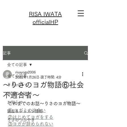
RISA IWATA
officialHP
記事
全ての記事
risayoga2006
全ての記事
2022年1月26日
読了時間: 4分
〜りさのヨガ物語⑥社会
りさtrip✈️✨
不適合者〜
神道のお話
お知らせ
これまでのお話〜りさのヨガ物語〜
① ヨガとの出会い
講座＆レッスン情報
②はじめてヨガをする
りさのつぶやき
③ヨガが辞められない