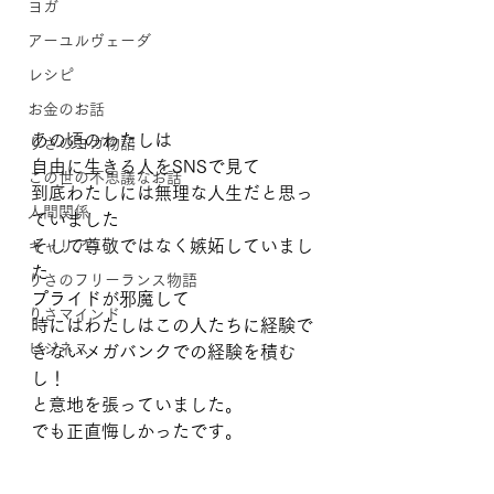
ヨガ
アーユルヴェーダ
レシピ
お金のお話
あの頃のわたしは
りさのヨガ物語
自由に生きる人をSNSで見て
この世の不思議なお話
到底わたしには無理な人生だと思っ
人間関係
ていました
そして尊敬ではなく嫉妬していまし
キャリア
た
りさのフリーランス物語
プライドが邪魔して
りさマインド
時にはわたしはこの人たちに経験で
ビジネス
きないメガバンクでの経験を積む
し！
と意地を張っていました。
でも正直悔しかったです。