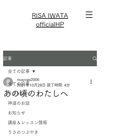
RISA IWATA
officialHP
記事
全ての記事
risayoga2006
全ての記事
2021年10月28日
読了時間: 4分
あの頃のわたしへ
りさtrip✈️✨
神道のお話
お知らせ
講座＆レッスン情報
りさのつぶやき