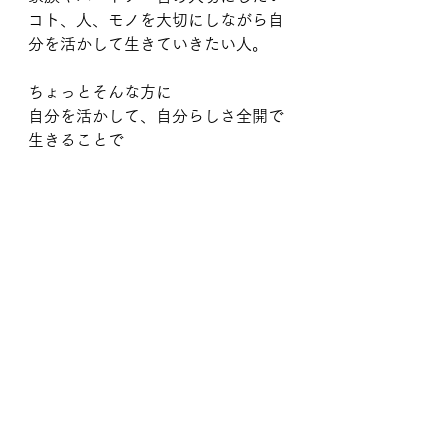
コト、人、モノを大切にしながら自
分を活かして生きていきたい人。
ちょっとそんな方に
自分を活かして、自分らしさ全開で
生きることで
生きていける世界を体感してほし
い。
そんな思いを込めてこの秋宿泊型で
自分ビジネスについて学び向き合う
場をつくります。
わたしも初の試み。
今できること。
これまでやってきたこと。
学んできたこと。
全部教える♡