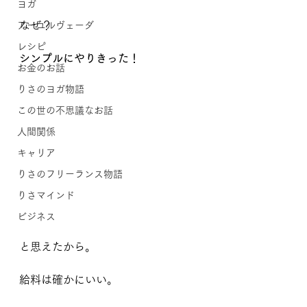
ヨガ
なぜ？
アーユルヴェーダ
レシピ
シンプルにやりきった！
お金のお話
りさのヨガ物語
この世の不思議なお話
人間関係
キャリア
りさのフリーランス物語
りさマインド
ビジネス
と思えたから。
給料は確かにいい。