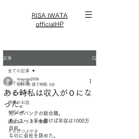
RISA IWATA
officialHP
記事
全ての記事
risayoga2006
全ての記事
5月11日
読了時間: 3分
ある時私は収入が０にな
りさtrip✈️✨
った。
神道のお話
お知らせ
元メガバンクの総合職。
あと２〜３年も働けば年収は1000万
講座＆レッスン情報
目前。
りさのつぶやき
なのに会社を辞めた。