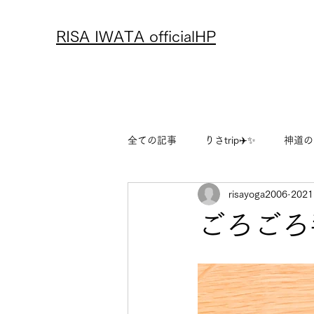
RISA IWATA officialHP
全ての記事
りさtrip✈️✨
神道の
risayoga2006
202
アーユルヴェーダ
レシピ
ごろごろ
りさのフリーランス物語
りさ