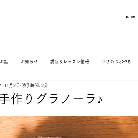
home
お話
お知らせ
講座＆レッスン情報
りさのつぶやき
1年11月2日
読了時間: 2分
お金のお話
りさのヨガ物語
この世の不思議なお話
手作りグラノーラ♪
マインド
ビジネス