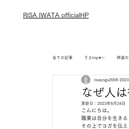
RISA IWATA officialHP
全ての記事
りさtrip✈️✨
神道の
risayoga2006
202
アーユルヴェーダ
レシピ
なぜ人は
更新日：
2023年6月24日
りさのフリーランス物語
りさ
こんにちは。
職業は自分を生きる
その上でヨガを伝え