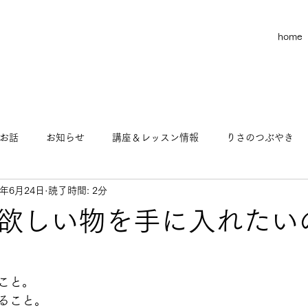
home
お話
お知らせ
講座＆レッスン情報
りさのつぶやき
3年6月24日
読了時間: 2分
お金のお話
りさのヨガ物語
この世の不思議なお話
欲しい物を手に入れたい
マインド
ビジネス
こと。
ること。