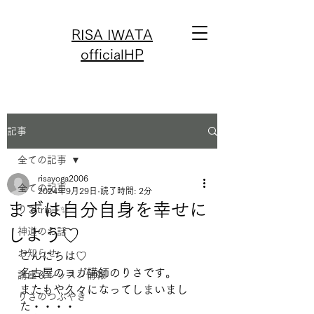
RISA IWATA
officialHP
記事
全ての記事
risayoga2006
全ての記事
2024年9月29日
読了時間: 2分
まずは自分自身を幸せに
りさtrip✈️✨
しよう♡
神道のお話
お知らせ
こんにちは♡
名古屋のヨガ講師のりさです。
講座＆レッスン情報
またもや久々になってしまいまし
りさのつぶやき
た・・・・