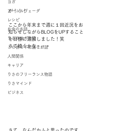
ヨガ
が！！！
アーユルヴェーダ
レシピ
ここから年末まで週に１回近況をお
お金のお話
知らせしながらBLOGをUPすること
りさのヨガ物語
を目標に追加しました！笑
さて続くかな・・・
この世の不思議なお話
人間関係
キャリア
りさのフリーランス物語
りさマインド
ビジネス
さて、なんだかふと思ったのです