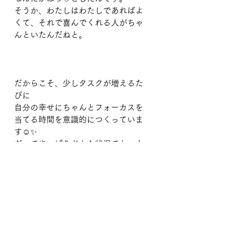
そうか、わたしはわたしであればよ
くて、それで喜んでくれる人がちゃ
んといたんだねと。
⠀
だからこそ、少しタスクが増えるた
びに
自分の幸せにちゃんとフォーカスを
当てる時間を意識的につくっていま
す☺️✨
だってやっぱりどんな状況でも、人
前で笑っていたいから(*´艸`)♡
自分の大好きな人達が思い出してく
れる私の姿はやっぱり笑顔がいいな
ぁ♡ってね！