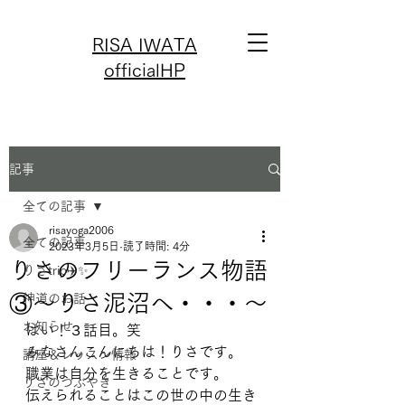
RISA IWATA
officialHP
記事
全ての記事
risayoga2006
全ての記事
2023年3月5日
読了時間: 4分
りさのフリーランス物語
りさtrip✈️✨
③〜りさ泥沼へ・・・〜
神道のお話
お知らせ
はい！３話目。笑
みなさんこんにちは！りさです。
講座＆レッスン情報
職業は自分を生きることです。
りさのつぶやき
伝えられることはこの世の中の生き