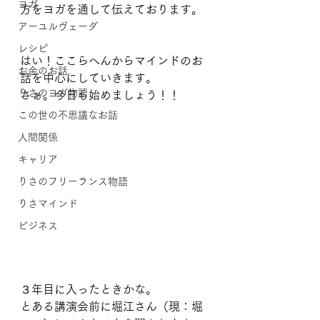
ヨガ
方をヨガを通して伝えております。
アーユルヴェーダ
レシピ
はい！ここらへんからマインドのお
お金のお話
話を中心にしていきます。
りさのヨガ物語
さぁ。今日も始めましょう！！
この世の不思議なお話
人間関係
キャリア
りさのフリーランス物語
りさマインド
ビジネス
３年目に入ったときかな。
とある講演会前に堀江さん（現：堀