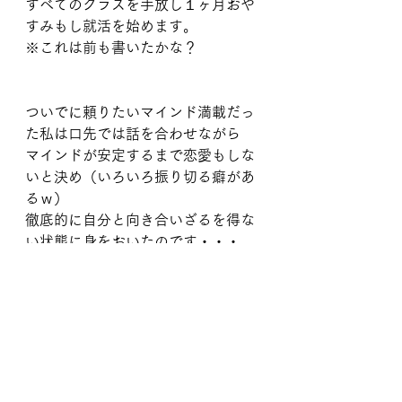
すべてのクラスを手放し１ヶ月おや
すみもし就活を始めます。
※これは前も書いたかな？
ついでに頼りたいマインド満載だっ
た私は口先では話を合わせながら
マインドが安定するまで恋愛もしな
いと決め（いろいろ振り切る癖があ
るｗ）
徹底的に自分と向き合いざるを得な
い状態に身をおいたのです・・・
明日からはこのどん底から今のマイ
ンドに至るまでに入るよ♡
ｰｰｰｰｰｰｰｰｰｰｰｰｰｰｰｰｰｰｰｰｰｰｰｰｰｰｰｰｰｰｰｰｰ