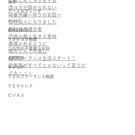
②はじめてヨガをする
ヨガ
③ヨガが辞められない
アーユルヴェーダ
④番外編〜祈りのお話〜
レシピ
⑤社会人になりました
⑥社会不適合者
お金のお話
⑦病み期と生きる意味
りさのヨガ物語
⑧導かれるように
この世の不思議なお話
⑨大どんでん返し
人間関係
⑩フリーランス生活スタート！
⑪集客がすべてじゃないって言うけ
キャリア
ども・・・
りさのフリーランス物語
りさマインド
ビジネス