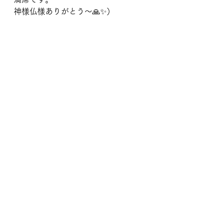
神様仏様ありがとう〜🙏✨）
もしや！！！
これは！！！
また新たな気づきが訪れたのです♡
続きは次回！今日もありがとう♡
※追記　この後はなぜだかスタジオ