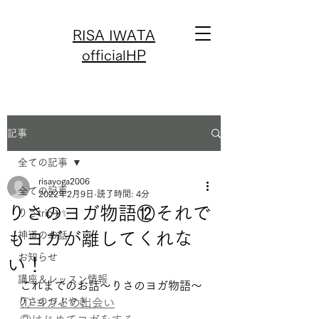
RISA IWATA
officialHP
記事
全ての記事
risayoga2006
全ての記事
2022年2月9日
読了時間: 4分
りさのヨガ物語⑫それで
りさtrip✈️✨
もヨガが離してくれな
神道のお話
お知らせ
い！
講座＆レッスン情報
これまでのお話〜りさのヨガ物語〜
りさのつぶやき
① ヨガとの出会い