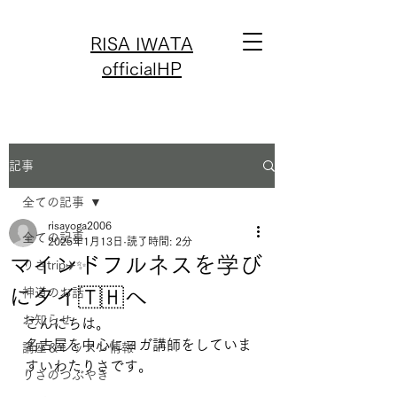
RISA IWATA
officialHP
記事
全ての記事
risayoga2006
全ての記事
2025年1月13日
読了時間: 2分
マインドフルネスを学び
りさtrip✈️✨
にタイ🇹🇭へ
神道のお話
お知らせ
こんにちは。
名古屋を中心にヨガ講師をしていま
講座＆レッスン情報
すいわたりさです。
りさのつぶやき