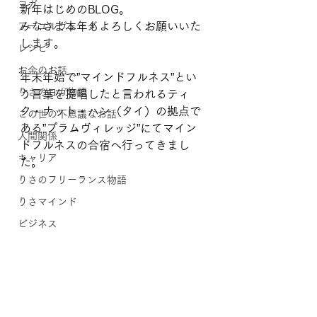
ヨガ
新年はじめのBLOG。
みなさま本年もよろしくお願いいた
アーユルヴェーダ
します。
レシピ
お金のお話
年末年始で”マインドフルネス”とい
りさのヨガ物語
う言葉を提唱したと言われるティ
ク・ナット・ハン（タイ）の拠点で
この世の不思議なお話
ある”プラムヴィレッジ”にてマイン
人間関係
ドフルネスの合宿へ行ってきまし
キャリア
た。
りさのフリーランス物語
りさマインド
ビジネス