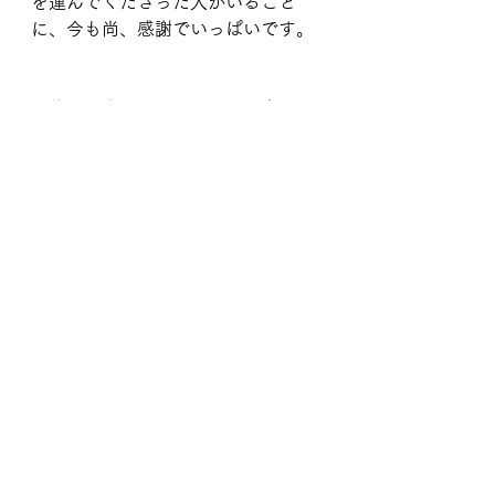
を運んでくださった人がいること
に、今も尚、感謝でいっぱいです。
明後日は名古屋のイベントに出させ
てもらいます。
次はどんなクラスになるんだろう。
とっても楽しみ！
お会いできる皆さん楽しみにしてい
ます✨
来年はたくさんヨガのクラスやイベ
ントを通しても生き方を伝えていき
たいな