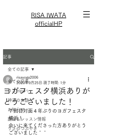
RISA IWATA
officialHP
記事
全ての記事
risayoga2006
全ての記事
2023年9月25日
読了時間: 1分
ヨガフェスタ横浜ありが
りさtrip✈️✨
とうございました！
神道のお話
お知らせ
７回目対面４年ぶりのヨガフェスタ
横浜！
講座＆レッスン情報
会いに来てくださった方ありがとう
りさのつぶやき
ございました＾＾