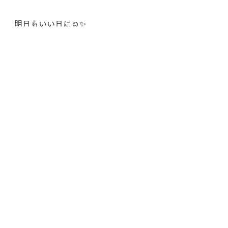
明日もいい日に☺️✨
▷6月開催ヨガニードラ講座案内◁
名古屋ヨガ
ヨガ講師
起業女子
フリーランス
ヨガインストラクター
ヨガニードラ
ヨガニドラ