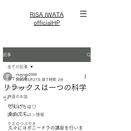
RISA IWATA
officialHP
記事
全ての記事
risayoga2006
全ての記事
2023年3月27日
読了時間: 2分
リラックスは一つの科学
りさtrip✈️✨
✨
神道のお話
お知らせ
こんにちは♡
りさです。
講座＆レッスン情報
りさのつぶやき
久々にヨガニードラの講座を行いま