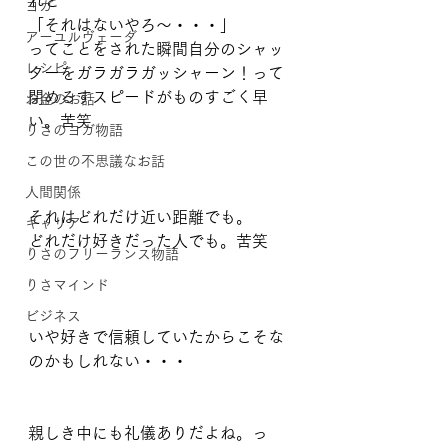
れど
ヨガ
「それはないやろ〜・・・」
アーユルヴェーダ
ってことをされた瞬間自分のシャッ
レシピ
ターをガラガラガッシャーン！って
閉めるすスピードがものすごく早
お金のお話
い。苦笑
りさのヨガ物語
この世の不思議なお話
人間関係
それはどれだけ近い距離でも。
キャリア
どれだけ好きだった人でも。苦笑
りさのフリーランス物語
りさマインド
ビジネス
いや好きで信頼していたからこそな
のかもしれない・・・
親しき中にも礼儀ありだよね。っ