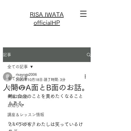
RISA IWATA
officialHP
記事
全ての記事
risayoga2006
全ての記事
2023年10月18日
読了時間: 3分
人間のA面とB面のお話。
りさtrip✈️✨
時に自分のことを責めたくなること
神道のお話
もある。
お知らせ
講座＆レッスン情報
りさのつぶやき
というのも、わたしは笑っているけ