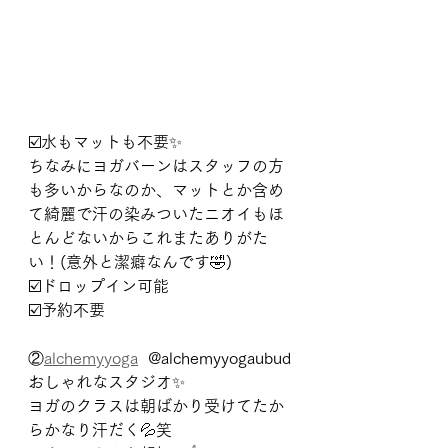
☑️水もマットも不要✨
ちなみにヨガバーンはスタッフの方
も多いからなのか、マットとか含め
て綺麗で汗の染みついたニオイもほ
とんどないからこれまたありがた
い！(意外と潔癖なんです🤣)
☑️ドロップイン可能
☑️予約不要
②
alchemyyoga
  @alchemyyogaubud
おしゃれなスタジオ✨
ヨガのクラスは朝ばかり受けてたか
らかなり汗だく💦笑