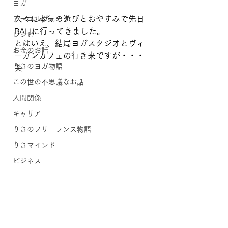
ヨガ
久々に本気の遊びとおやすみで先日
アーユルヴェーダ
BALIに行ってきました。
レシピ
とはいえ、結局ヨガスタジオとヴィ
お金のお話
ーガンカフェの行き来ですが・・・
りさのヨガ物語
笑
この世の不思議なお話
人間関係
キャリア
りさのフリーランス物語
りさマインド
ビジネス