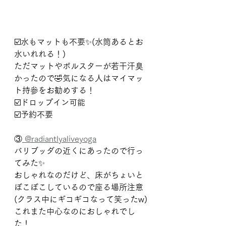
☑️水もマットも不要✨(水筒あるとお
水いれれる！)
ただマットやボルスターが若干汗臭
かったので🤣気になる人はマイマッ
ト持参をお勧めする！
☑️ドロップイン可能
☑️予約不要
③
 @radiantlyaliveyoga
バリブッダの近くにあったので行っ
てみた✨
おしゃれなのだけど、床がちょいと
ぼこぼこしているので座る場所注意
(クラス中にギコギコなって笑ったw)
これまた中心なのにおしゃれでし
た！