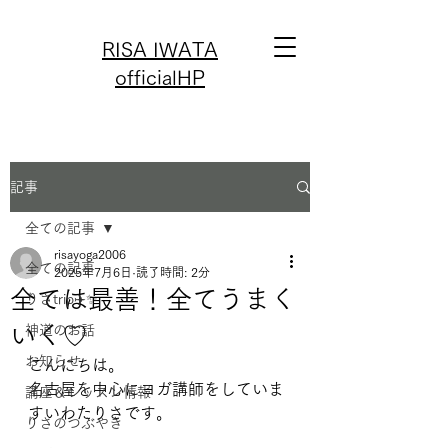
RISA IWATA
officialHP
記事
全ての記事
risayoga2006
全ての記事
2025年7月6日
読了時間: 2分
全ては最善！全てうまく
りさtrip✈️✨
いく♡
神道のお話
お知らせ
こんにちは。
名古屋を中心にヨガ講師をしていま
講座＆レッスン情報
すいわたりさです。
りさのつぶやき