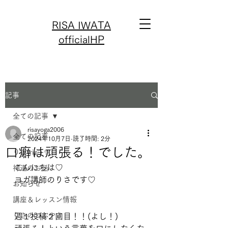
RISA IWATA
officialHP
記事
全ての記事
risayoga2006
全ての記事
2024年10月7日
読了時間: 2分
口癖は頑張る！でした。
りさtrip✈️✨
こんにちは♡
神道のお話
ヨガ講師のりさです♡
お知らせ
講座＆レッスン情報
りさのつぶやき
週１投稿２回目！！(よし！)