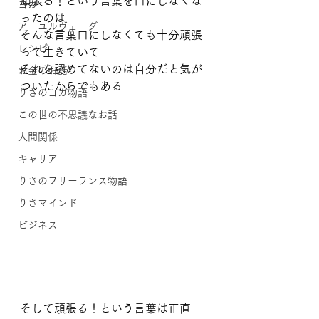
頑張る！という言葉を口にしなくな
ヨガ
ったのは
アーユルヴェーダ
そんな言葉口にしなくても十分頑張
レシピ
って生きていて
それを認めてないのは自分だと気が
お金のお話
ついたからでもある
りさのヨガ物語
この世の不思議なお話
人間関係
キャリア
りさのフリーランス物語
りさマインド
ビジネス
そして頑張る！という言葉は正直