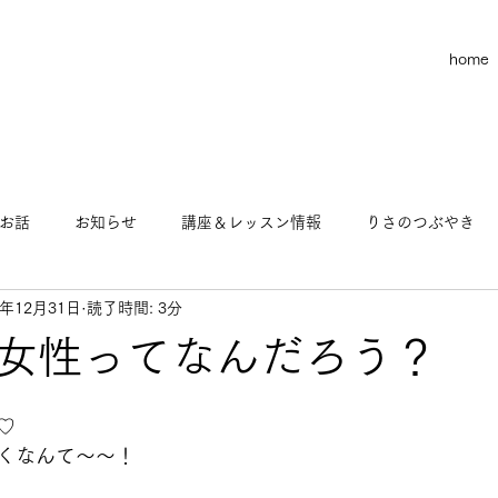
home
お話
お知らせ
講座＆レッスン情報
りさのつぶやき
2年12月31日
読了時間: 3分
お金のお話
りさのヨガ物語
この世の不思議なお話
女性ってなんだろう？
マインド
ビジネス
♡
くなんて〜〜！