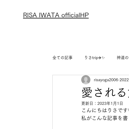
RISA IWATA officialHP
全ての記事
りさtrip✈️✨
神道の
risayoga2006
202
アーユルヴェーダ
レシピ
愛される
更新日：
2023年1月1日
りさのフリーランス物語
りさ
こんにちはりさです
私がこんな記事を書