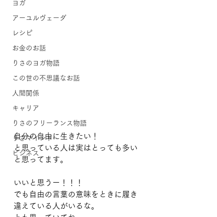
ヨガ
アーユルヴェーダ
レシピ
お金のお話
りさのヨガ物語
この世の不思議なお話
人間関係
キャリア
りさのフリーランス物語
自分の自由に生きたい！
りさマインド
と思っている人は実はとっても多い
ビジネス
と思ってます。
いいと思うー！！！
でも自由の言葉の意味をときに履き
違えている人がいるな。