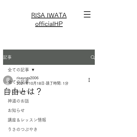
RISA IWATA
officialHP
記事
全ての記事
risayoga2006
全ての記事
2021年10月18日
読了時間: 1分
自由とは？
りさtrip✈️✨
神道のお話
お知らせ
講座＆レッスン情報
りさのつぶやき