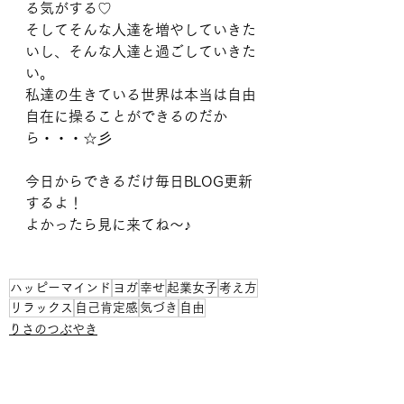
る気がする♡
そしてそんな人達を増やしていきた
いし、そんな人達と過ごしていきた
い。
私達の生きている世界は本当は自由
自在に操ることができるのだか
ら・・・☆彡
今日からできるだけ毎日BLOG更新
するよ！
よかったら見に来てね〜♪
ハッピーマインド
ヨガ
幸せ
起業女子
考え方
リラックス
自己肯定感
気づき
自由
りさのつぶやき