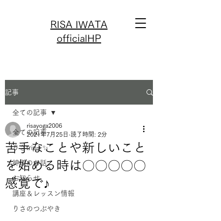
RISA IWATA
officialHP
記事
全ての記事
risayoga2006
全ての記事
2021年7月25日
読了時間: 2分
苦手なことや新しいこと
りさtrip✈️✨
を始める時は〇〇〇〇〇
神道のお話
お知らせ
感覚で♪
講座＆レッスン情報
りさのつぶやき