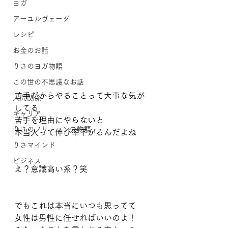
ヨガ
アーユルヴェーダ
レシピ
お金のお話
りさのヨガ物語
この世の不思議なお話
苦手だからやることって大事な気が
人間関係
してる
キャリア
苦手を理由にやらないと
りさのフリーランス物語
本当人って伸び率下がるんだよね
りさマインド
ビジネス
え？意識高い系？笑
でもこれは本当にいつも思ってて
女性は男性に任せればいいのよ！