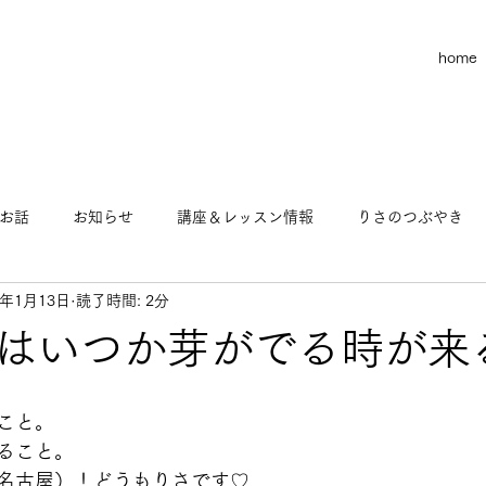
home
お話
お知らせ
講座＆レッスン情報
りさのつぶやき
4年1月13日
読了時間: 2分
お金のお話
りさのヨガ物語
この世の不思議なお話
はいつか芽がでる時が来
マインド
ビジネス
こと。
ること。
名古屋）！どうもりさです♡