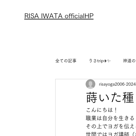
RISA IWATA officialHP
全ての記事
りさtrip✈️✨
神道の
risayoga2006
202
アーユルヴェーダ
レシピ
蒔いた種
りさのフリーランス物語
りさ
こんにちは！
職業は自分を生きる
その上でヨガを伝え
世間ではヨガ講師（