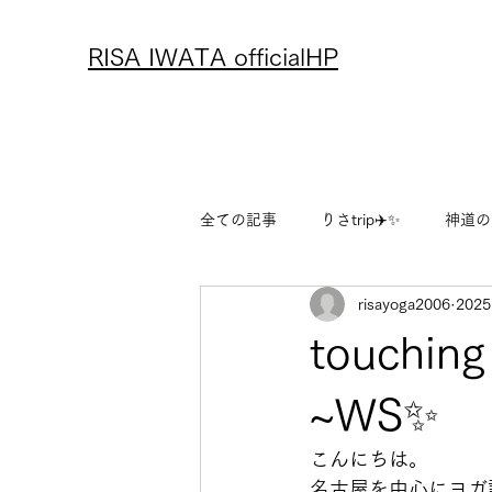
RISA IWATA officialHP
全ての記事
りさtrip✈️✨
神道の
risayoga2006
202
アーユルヴェーダ
レシピ
touchi
りさのフリーランス物語
りさ
~WS✨️
こんにちは。
名古屋を中心にヨガ