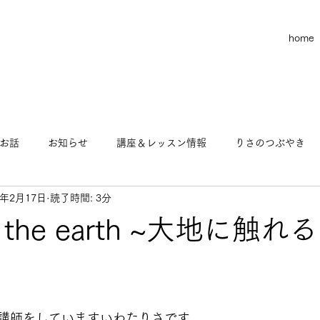
home
お話
お知らせ
講座＆レッスン情報
りさのつぶやき
5年2月17日
読了時間: 3分
お金のお話
りさのヨガ物語
この世の不思議なお話
ng the earth ~大地に触
マインド
ビジネス
講師をしていますいわたりさです。