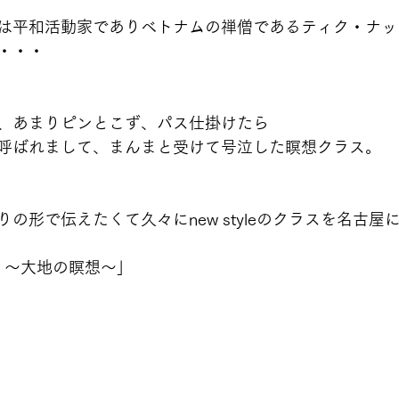
は平和活動家でありベトナムの禅僧であるティク・ナッ
・・・
、あまりピンとこず、パス仕掛けたら
呼ばれまして、まんまと受けて号泣した瞑想クラス。
の形で伝えたくて久々にnew styleのクラスを名古屋
earth 〜大地の瞑想〜」