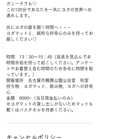
ガニードラも♡
この120分であなたを一気にヨガの世界へお
連れします。
共にヨガの扉を開く時間へ・・・
ヨガマットと、純粋な好奇心のみを持ってお
越しください♡
時間 13：30〜15：45（延長を見込んでお
時間余裕を持って起こしください。アンケー
トやお着替え含む時間のため多めに時間を取
っています。）
開催場所 名古屋市鶴舞公園公会堂 和室
持ち物 ヨガマット、飲み物、ヨガへの好奇
心
金額 6000−（当日現金払いのみ）
※ヨガマットの貸し出しがないためマットも
敷くはバスタオルを持参ください。
キャンセルポリシー