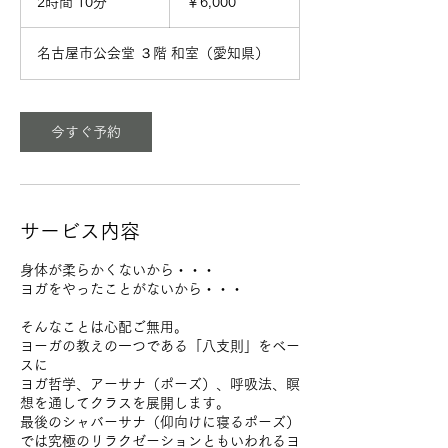
2時間 10分
2
￥6,000
時
間
名古屋市公会堂 ３階 和室（愛知県）
1
0
分
今すぐ予約
サービス内容
身体が柔らかくないから・・・
ヨガをやったことがないから・・・
そんなことは心配ご無用。
ヨーガの教えの一つである「八支則」をベー
スに
ヨガ哲学、アーサナ（ポーズ）、呼吸法、瞑
想を通してクラスを展開します。
最後のシャバーサナ（仰向けに寝るポーズ）
では究極のリラクゼーションともいわれるヨ