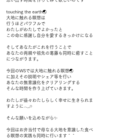
思い出す時間を作ってみて欲しいのです
touching the earth🌏
大地に触れる瞑想は
行うほどパワフルで
わたしがわたしでよかったと
この命に感謝し自分を愛するきっかけになる
そしてあなたがこれを行うことで
あなたの両親や祖先の葛藤も同時に癒すこと
につながります。
今回のWSでは大地に触れる瞑想🌏
に加えその説明やシェア等を行い
あなたの無意識化をクリアリングする
そんな時間を作り上げていきます。
わたしが益々わたしらしく幸せに生きられま
すように𓂃𓈒𓏸
そんな願いを込めながら✨
今回はお弁当付で母なる大地を意識した食べ
る瞑想の実践も同時に行います＾＾