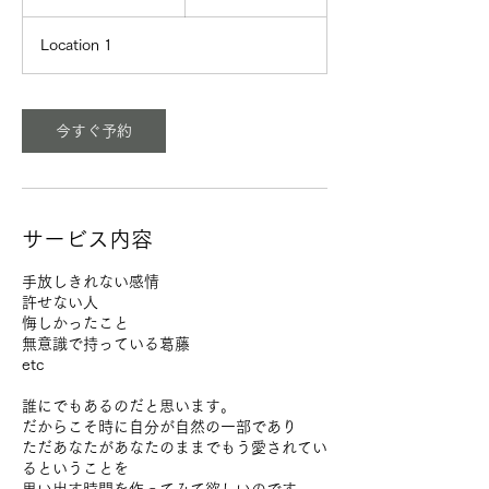
時
間
Location 1
3
0
分
今すぐ予約
サービス内容
手放しきれない感情
許せない人
悔しかったこと
無意識で持っている葛藤
etc
誰にでもあるのだと思います。
だからこそ時に自分が自然の一部であり
ただあなたがあなたのままでもう愛されてい
るということを