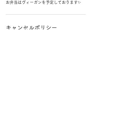
お弁当はヴィーガンを予定しております✨️
キャンセルポリシー
※すべて税込金額です。
🙏お願い🙏
大変残念なのですがまれにご予約頂いてから
連絡が取れずにキャンセルされる方がいま
す。
やりたい！と思う方に受けて頂きたいのでや
る気がある方のご予約をお願い致しますm(_
_)m
また予約後キャンセルの場合もご一報頂けた
らと思います。
無断キャンセルの場合、今後他の講座の受付
を致しませんのでご了承ください。(わたし
が作る場に信頼できない方は入れられないの
でごめんなさい🙏)