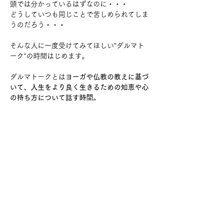
頭では分かっているはずなのに・・・
どうしていつも同じことで苦しめられてしま
うのだろう・・・
そんな人に一度受けてみてほしい”ダルマト
ーク”の時間はじめます。
ダルマトークとは
ヨーガや仏教の教えに基づ
いて、人生をより良く生きるための知恵や心
の持ち方について話す時間。
単なる知識の講義ではなく、実生活に役立つ
気づきや、心のモヤモヤを手放すヒントを学
ぶ時間です。
【話す】は【放す】
さらに表示