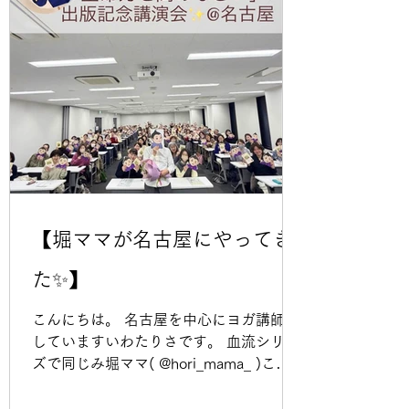
た。 大学生や会社員も経てインストラク
ターになって。 そんな過程の中で出会っ
た大先生達。 Ban先生がインストラクタ
ーを始めた頃私はそのスタジオでヨガの
養成を受けていました。 その頃からスト
イックで、とても穏やかな空気を纏う先
生。 私が会社員でスーツ姿の時、たまた
ｍた電車でお会いした際「もうすぐスタ
ジオオープンするんだ！！」という話を
したことがあったな〜とか。 本当にまっ
すぐヨーガに向き合っている姿が素敵な
【堀ママが名古屋にやってき
先生。 そしてAIKOさんはわたしが会社
員をやめてすぐにクラスを持たせていた
た✨】
だいたスタジオのオーナーでもありま
す。 私がヨガから逃げたくなってやめさ
こんにちは。 名古屋を中心にヨガ講師を
せて頂くときも「そんなときもあ
していますいわたりさです。 血流シリー
ズで同じみ堀ママ( @hori_mama_ )こと
堀江昭佳さんの新刊"生命力を高めなさ
い"が出版されたので数年ぶりに名古屋で