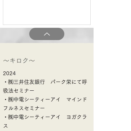
講演会のサポートとコラボでWSを✨ 前
日のわたしの思いつきにお手伝いの皆さ
んも動いてくれて、参加の皆さんみんな
で堀ママになってみました🤭🧡(堀江さん
笑ってくれてよかった🤣笑) 堀江さん(堀
ママ)のWSの中でこんな言葉がありまし
た。 「その人自身がすぐ心が折れたり、
やる気が出ないのはその人が悪いわけで
～キロク～
はなくて生命力(気)や血液が足りてない
だけのことの方が多いんですよね。」
2024
と。 この言葉ってどれほど多くの人が勇
・
㈱三井住友銀行 パーク栄にて呼
気づけられるかな🥹って思ったんです。
吸法セミナー
体調が悪いだけでやる気も出なければ、
何もしたくなることもある。そんな自分
・㈱中電シーティーアイ マインド
を責めないでほしいし、だからこそ自分
フルネスセミナー
の身体を大切にしてほしい𓂃𓈒𓏸 そのオモ
・㈱中電シーティーアイ ヨガクラ
イが伝わってきて、みなさんを後ろから
ス
見守りながらうるうる🥹していました。