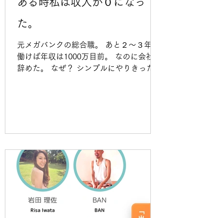
ある時私は収入が０になっ
た。
元メガバンクの総合職。 あと２〜３年も
働けば年収は1000万目前。 なのに会社を
辞めた。 なぜ？ シンプルにやりきった！
と思えたから。 給料は確かにいい。 でも
ストレスやお付き合いで出ていく金額も
なかなかで 何やっているんだろう・・・
そんな気持ちが募ったこともある。 そん
なこんなで２年ほどヨガインストラクタ
ーとしてがむしゃらに走った。 ２年で食
べられなかったらやめると決めて。 銀行
員時代できなかったこと（副業禁止だっ
たのでやりたくてもできないことも多か
った）全部やって、めちゃくちゃ楽しか
ったし、めちゃくちゃ葛藤もした。 そん
な中でとにかく必死で動き、発信をし、