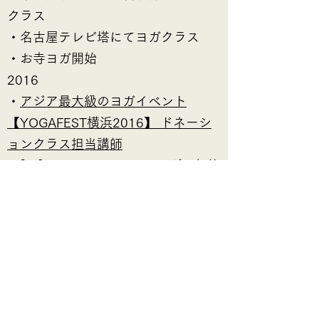
クラス
・名古屋テレビ塔にてヨガクラス
・お寺ヨガ開始
2016
・
アジア最大級のヨガイベント
【YOGAFEST横浜2016】 ドネーシ
ョンクラス担当講師
・[sn]super.naturalアンバサダー契約
・ヨガオピニオン紙【Yogini
vol.54】注目インストラクター掲載
・㈱三井住友銀行 パーク栄にてヨ
ガクラス
・㈱JT ヨガクラス
・血流✕ヨガWS 名古屋主催 ヨガ
担当講師