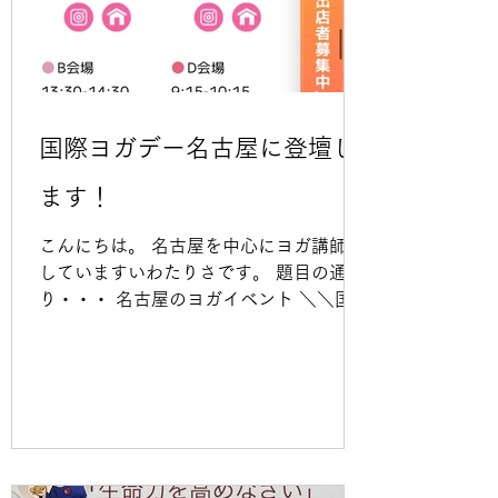
イベントに出て 人と比較される苦しみで
やりたい仕事のはずなのにヨガを伝える
のが辛くなり すべてのヨガクラスを手放
した。 お金はなくなった。 夢も希望もな
くなった。 なにがしたいか分からなくな
った。 今、わたしがあなたと出会ったの
国際ヨガデー名古屋に登壇し
は その後の快進撃があったから。 mind
を徹底的に整え直し ビジネスのやり方を
ます！
変え 自分の本音に従ったから今がある。
気がついた時にわたしは、おそらくいま
こんにちは。 名古屋を中心にヨガ講師を
銀行員
していますいわたりさです。 題目の通
り・・・ 名古屋のヨガイベント ＼＼国際
ヨガデー名古屋に登壇します‼️／／ 名古
屋のヨガイベントに呼んでいただけるの
はとってもありがたいのですが、それ以
上に・・・ 主催のBan先生やAIKOさんの
頭に引っかかっていた（であろ
う・・・）ことがありがたい。 名古屋で
ヨーガを始めて20年に近づいて来まし