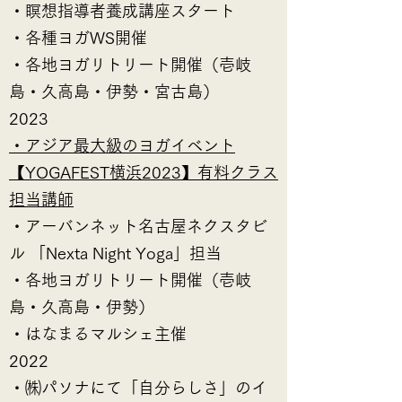
【生命力】 ヨーガではプラーナ✨(生命エ
・瞑想指導者養成講座スタート
ネルギー)と言いますが、私たちの
​・各種ヨガWS開催
・各地ヨガリトリート開催
（壱岐
島・久高島・伊勢・宮古島）
2023
・アジア最大級のヨガイベント
【YOGAFEST横浜2023】有料クラス
担当講師
・アーバンネット名古屋ネクスタビ
ル 「Nexta Night Yoga」担当
・各地ヨガリトリート開催
（壱岐
島・久高島・伊勢）
・はなまるマルシェ主催
2022
・㈱パソナにて「自分らしさ」のイ