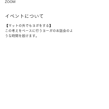
ZOOM
イベントについて
【マットの外でもヨガをする】
この考えをベースに行うヨーガのお話会のよ
うな時間を設けます。
ヨーガを伝える中で、何度も同じことを伝え
続けてくれることがいい。
生活に落とし込みやすく話が理解しやすい。
と言われることが増えました。
多くの知識を詰め込んでも理解ができなけれ
ば人はずっと苦しみ続けるでしょう。
さらに表示
このイベントをシェア