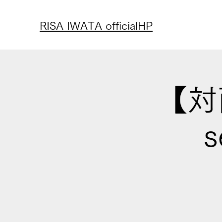
RISA IWATA officialHP
【対
s