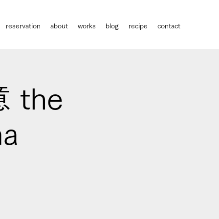
reservation
about
works
blog
recipe
contact
the
ma