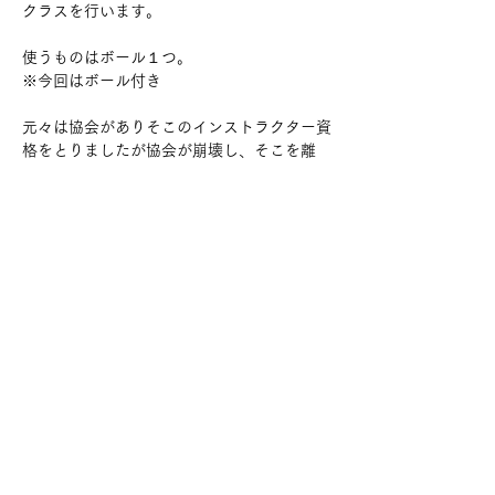
クラスを行います。
使うものはボール１つ。
※今回はボール付き
元々は協会がありそこのインストラクター資
格をとりましたが協会が崩壊し、そこを離
れ、
あくまで自分とプライベートクラスで使って
いた手法で、驚くほど😳簡単。(身につけれ
ば)
さらに表示
このイベントをシェア